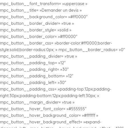
mpc_button__font_transform= »uppercase »
mpc_button__title= »Demander un devis »
mpc_button__background_color= »#ff0000″
mpc_button__border_divider= »true »
mpc_button__border_style= »solid »
mpc_button__border_color= »#ff0000″
mpc_button__border_css= »border-color:#ff0000;border-
style:solid;border-radius:0px; » mpc_button__border_radius= »0″
mpc_button__padding_divider= »true »
mpc_button__padding_top= »12″
mpc_button__padding_right= »30″
mpc_button__padding_bottom= »12″
mpc_button__padding_left= »30″
mpc_button__padding_css= »padding-top:12px;padding-
right:30px;padding-bottom:12px;padding-left:30px; »
mpc_button__margin_divider= »true »
mpc_button__hover_font_color= »#555555″
mpc_button__hover_background_color= »#ffffff »
mpc_button__hover_background_effect= »expand-