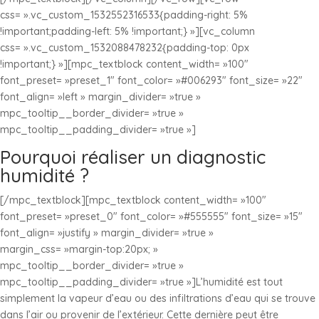
css= ».vc_custom_1532552316533{padding-right: 5%
!important;padding-left: 5% !important;} »][vc_column
css= ».vc_custom_1532088478232{padding-top: 0px
!important;} »][mpc_textblock content_width= »100″
font_preset= »preset_1″ font_color= »#006293″ font_size= »22″
font_align= »left » margin_divider= »true »
mpc_tooltip__border_divider= »true »
mpc_tooltip__padding_divider= »true »]
Pourquoi réaliser un diagnostic
humidité ?
[/mpc_textblock][mpc_textblock content_width= »100″
font_preset= »preset_0″ font_color= »#555555″ font_size= »15″
font_align= »justify » margin_divider= »true »
margin_css= »margin-top:20px; »
mpc_tooltip__border_divider= »true »
mpc_tooltip__padding_divider= »true »]L’humidité est tout
simplement la vapeur d’eau ou des infiltrations d’eau qui se trouve
dans l’air ou provenir de l’extérieur. Cette dernière peut être