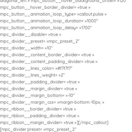
diagonal_left » mpc_button__hover_background_offset= »120″
mpc_button__hover_border_divider= »true »
mpc_button__animation_loop_type= »callout.pulse »
mpc_button__animation_loop_duration= »1000″
mpc_button__animation_loop_delay= »1700″
mpc_divider__disable= »true »
mpc_divider__preset= »mpc_preset_2″
mpc_divider__width= »10″
mpc_divider__content_border_divider= »true »
mpc_divider__content_padding_divider= »true »
mpc_divider__lines_color= »#f7f7f7″
mpc_divider__lines_weight= »2″
mpc_divider__padding_divider= »true »
mpc_divider__margin_divider= »true »
mpc_divider__margin_bottom= »-10″
mpc_divider__margin_css= »margin-bottom:-10px; »
mpc_ribbon__border_divider= »true »
mpc_ribbon__padding_divider= »true »
mpc_ribbon__margin_divider= »true »][/mpc_callout]
[mpc_divider preset= »mpc_preset_2″