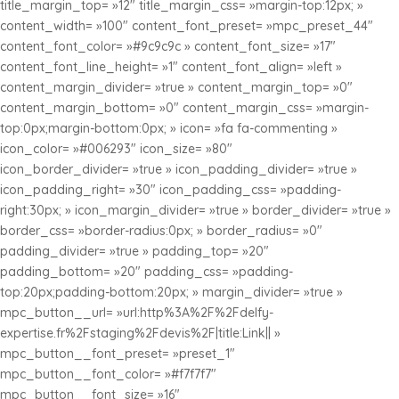
title_margin_top= »12″ title_margin_css= »margin-top:12px; »
content_width= »100″ content_font_preset= »mpc_preset_44″
content_font_color= »#9c9c9c » content_font_size= »17″
content_font_line_height= »1″ content_font_align= »left »
content_margin_divider= »true » content_margin_top= »0″
content_margin_bottom= »0″ content_margin_css= »margin-
top:0px;margin-bottom:0px; » icon= »fa fa-commenting »
icon_color= »#006293″ icon_size= »80″
icon_border_divider= »true » icon_padding_divider= »true »
icon_padding_right= »30″ icon_padding_css= »padding-
right:30px; » icon_margin_divider= »true » border_divider= »true »
border_css= »border-radius:0px; » border_radius= »0″
padding_divider= »true » padding_top= »20″
padding_bottom= »20″ padding_css= »padding-
top:20px;padding-bottom:20px; » margin_divider= »true »
mpc_button__url= »url:http%3A%2F%2Fdelfy-
expertise.fr%2Fstaging%2Fdevis%2F|title:Link|| »
mpc_button__font_preset= »preset_1″
mpc_button__font_color= »#f7f7f7″
mpc_button__font_size= »16″