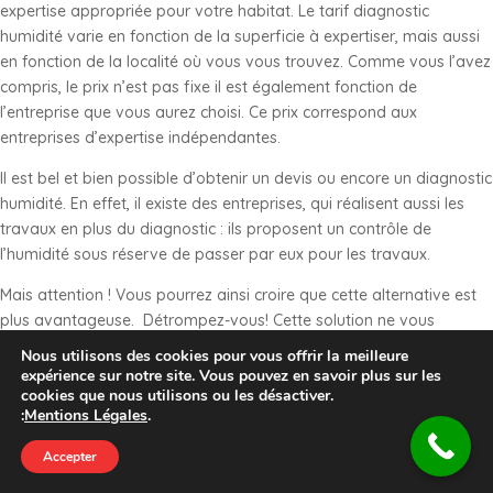
expertise appropriée pour votre habitat. Le tarif diagnostic
humidité varie en fonction de la superficie à expertiser, mais aussi
en fonction de la localité où vous vous trouvez. Comme vous l’avez
compris, le prix n’est pas fixe il est également fonction de
l’entreprise que vous aurez choisi. Ce prix correspond aux
entreprises d’expertise indépendantes.
Il est bel et bien possible d’obtenir un devis ou encore un diagnostic
humidité. En effet, il existe des entreprises, qui réalisent aussi les
travaux en plus du diagnostic : ils proposent un contrôle de
l’humidité sous réserve de passer par eux pour les travaux.
Mais attention ! Vous pourrez ainsi croire que cette alternative est
plus avantageuse. Détrompez-vous! Cette solution ne vous
garantira certainement pas de réaliser des économies, car il sera
Nous utilisons des cookies pour vous offrir la meilleure
très facile pour ces entreprises de gonfler les problèmes et donc les
expérience sur notre site. Vous pouvez en savoir plus sur les
cookies que nous utilisons ou les désactiver.
devis. Le diagnostic certes vous donnera droit à des réparations et
:
Mentions Légales
.
des installations si nécessaires coûteuses. Faîtes usage de votre
Devis Gratuit
connexion Internet et obtenez des services qui vous permettront de
Accepter
comparer les différents devis proposés par une liste de structures