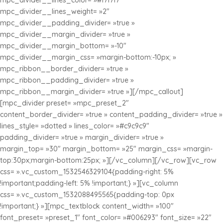
mpc_divider__lines_color= »#f7f7f7″
mpc_divider__lines_weight= »2″
mpc_divider__padding_divider= »true »
mpc_divider__margin_divider= »true »
mpc_divider__margin_bottom= »-10″
mpc_divider__margin_css= »margin-bottom:-10px; »
mpc_ribbon__border_divider= »true »
mpc_ribbon__padding_divider= »true »
mpc_ribbon__margin_divider= »true »][/mpc_callout]
[mpc_divider preset= »mpc_preset_2″
content_border_divider= »true » content_padding_divider= »true »
lines_style= »dotted » lines_color= »#c9c9c9″
padding_divider= »true » margin_divider= »true »
margin_top= »30″ margin_bottom= »25″ margin_css= »margin-
top:30px;margin-bottom:25px; »][/vc_column][/vc_row][vc_row
css= ».vc_custom_1532546329104{padding-right: 5%
!important;padding-left: 5% !important;} »][vc_column
css= ».vc_custom_1532088495565{padding-top: 0px
!important;} »][mpc_textblock content_width= »100″
font_preset= »preset_1″ font_color= »#006293″ font_size= »22″