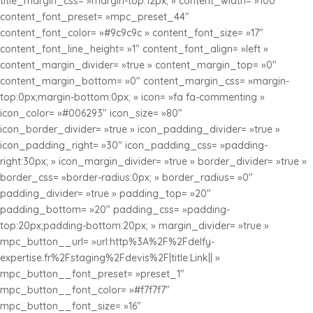
title_margin_css= »margin-top:12px; » content_width= »100″
content_font_preset= »mpc_preset_44″
content_font_color= »#9c9c9c » content_font_size= »17″
content_font_line_height= »1″ content_font_align= »left »
content_margin_divider= »true » content_margin_top= »0″
content_margin_bottom= »0″ content_margin_css= »margin-
top:0px;margin-bottom:0px; » icon= »fa fa-commenting »
icon_color= »#006293″ icon_size= »80″
icon_border_divider= »true » icon_padding_divider= »true »
icon_padding_right= »30″ icon_padding_css= »padding-
right:30px; » icon_margin_divider= »true » border_divider= »true »
border_css= »border-radius:0px; » border_radius= »0″
padding_divider= »true » padding_top= »20″
padding_bottom= »20″ padding_css= »padding-
top:20px;padding-bottom:20px; » margin_divider= »true »
mpc_button__url= »url:http%3A%2F%2Fdelfy-
expertise.fr%2Fstaging%2Fdevis%2F|title:Link|| »
mpc_button__font_preset= »preset_1″
mpc_button__font_color= »#f7f7f7″
mpc_button__font_size= »16″