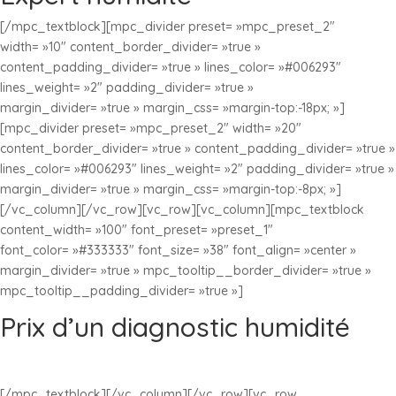
[/mpc_textblock][mpc_divider preset= »mpc_preset_2″
width= »10″ content_border_divider= »true »
content_padding_divider= »true » lines_color= »#006293″
lines_weight= »2″ padding_divider= »true »
margin_divider= »true » margin_css= »margin-top:-18px; »]
[mpc_divider preset= »mpc_preset_2″ width= »20″
content_border_divider= »true » content_padding_divider= »true »
lines_color= »#006293″ lines_weight= »2″ padding_divider= »true »
margin_divider= »true » margin_css= »margin-top:-8px; »]
[/vc_column][/vc_row][vc_row][vc_column][mpc_textblock
content_width= »100″ font_preset= »preset_1″
font_color= »#333333″ font_size= »38″ font_align= »center »
margin_divider= »true » mpc_tooltip__border_divider= »true »
mpc_tooltip__padding_divider= »true »]
Prix d’un diagnostic humidité
[/mpc_textblock][/vc_column][/vc_row][vc_row