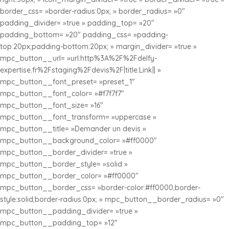
border_css= »border-radius:0px; » border_radius= »0″
padding_divider= »true » padding_top= »20″
padding_bottom= »20″ padding_css= »padding-
top:20px;padding-bottom:20px; » margin_divider= »true »
mpc_button__url= »url:http%3A%2F%2Fdelfy-
expertise.fr%2Fstaging%2Fdevis%2F|title:Link|| »
mpc_button__font_preset= »preset_1″
mpc_button__font_color= »#f7f7f7″
mpc_button__font_size= »16″
mpc_button__font_transform= »uppercase »
mpc_button__title= »Demander un devis »
mpc_button__background_color= »#ff0000″
mpc_button__border_divider= »true »
mpc_button__border_style= »solid »
mpc_button__border_color= »#ff0000″
mpc_button__border_css= »border-color:#ff0000;border-
style:solid;border-radius:0px; » mpc_button__border_radius= »0″
mpc_button__padding_divider= »true »
mpc_button__padding_top= »12″