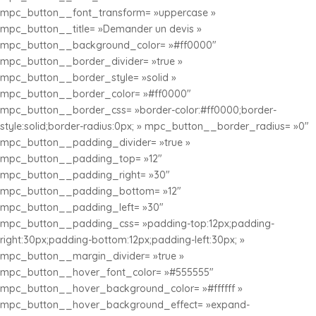
mpc_button__font_transform= »uppercase »
mpc_button__title= »Demander un devis »
mpc_button__background_color= »#ff0000″
mpc_button__border_divider= »true »
mpc_button__border_style= »solid »
mpc_button__border_color= »#ff0000″
mpc_button__border_css= »border-color:#ff0000;border-
style:solid;border-radius:0px; » mpc_button__border_radius= »0″
mpc_button__padding_divider= »true »
mpc_button__padding_top= »12″
mpc_button__padding_right= »30″
mpc_button__padding_bottom= »12″
mpc_button__padding_left= »30″
mpc_button__padding_css= »padding-top:12px;padding-
right:30px;padding-bottom:12px;padding-left:30px; »
mpc_button__margin_divider= »true »
mpc_button__hover_font_color= »#555555″
mpc_button__hover_background_color= »#ffffff »
mpc_button__hover_background_effect= »expand-