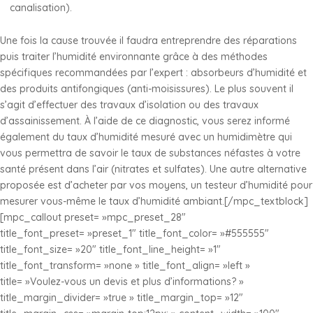
canalisation).
Une fois la cause trouvée il faudra entreprendre des réparations
puis traiter l’humidité environnante grâce à des méthodes
spécifiques recommandées par l’expert : absorbeurs d’humidité et
des produits antifongiques (anti-moisissures). Le plus souvent il
s’agit d’effectuer des travaux d’isolation ou des travaux
d’assainissement. À l’aide de ce diagnostic, vous serez informé
également du taux d’humidité mesuré avec un humidimètre qui
vous permettra de savoir le taux de substances néfastes à votre
santé présent dans l’air (nitrates et sulfates). Une autre alternative
proposée est d’acheter par vos moyens, un testeur d’humidité pour
mesurer vous-même le taux d’humidité ambiant.[/mpc_textblock]
[mpc_callout preset= »mpc_preset_28″
title_font_preset= »preset_1″ title_font_color= »#555555″
title_font_size= »20″ title_font_line_height= »1″
title_font_transform= »none » title_font_align= »left »
title= »Voulez-vous un devis et plus d’informations? »
title_margin_divider= »true » title_margin_top= »12″