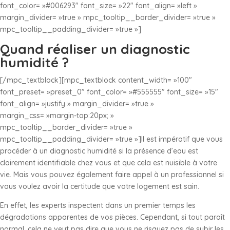
font_color= »#006293″ font_size= »22″ font_align= »left »
margin_divider= »true » mpc_tooltip__border_divider= »true »
mpc_tooltip__padding_divider= »true »]
Quand réaliser un diagnostic
humidité ?
[/mpc_textblock][mpc_textblock content_width= »100″
font_preset= »preset_0″ font_color= »#555555″ font_size= »15″
font_align= »justify » margin_divider= »true »
margin_css= »margin-top:20px; »
mpc_tooltip__border_divider= »true »
mpc_tooltip__padding_divider= »true »]Il est impératif que vous
procéder à un diagnostic humidité si la présence d’eau est
clairement identifiable chez vous et que cela est nuisible à votre
vie. Mais vous pouvez également faire appel à un professionnel si
vous voulez avoir la certitude que votre logement est sain.
En effet, les experts inspectent dans un premier temps les
dégradations apparentes de vos pièces. Cependant, si tout paraît
normal, cela ne veut pas dire que vous ne risquez pas de subir les