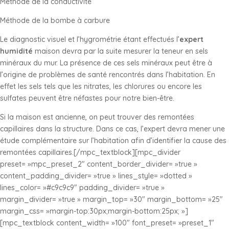
Méthode de la conductivité
Méthode de la bombe à carbure
Le diagnostic visuel et l’hygrométrie étant effectués l’
expert
humidité
maison devra par la suite mesurer la teneur en sels
minéraux du mur. La présence de ces sels minéraux peut être à
l’origine de problèmes de santé rencontrés dans l’habitation. En
effet les sels tels que les nitrates, les chlorures ou encore les
sulfates peuvent être néfastes pour notre bien-être.
Si la maison est ancienne, on peut trouver des remontées
capillaires dans la structure. Dans ce cas, l’expert devra mener une
étude complémentaire sur l’habitation afin d’identifier la cause des
remontées capillaires.[/mpc_textblock][mpc_divider
preset= »mpc_preset_2″ content_border_divider= »true »
content_padding_divider= »true » lines_style= »dotted »
lines_color= »#c9c9c9″ padding_divider= »true »
margin_divider= »true » margin_top= »30″ margin_bottom= »25″
margin_css= »margin-top:30px;margin-bottom:25px; »]
[mpc_textblock content_width= »100″ font_preset= »preset_1″