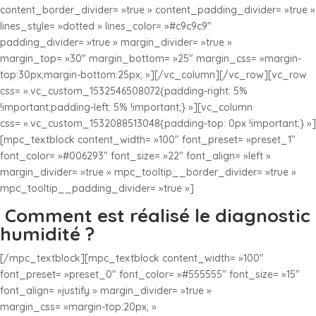
content_border_divider= »true » content_padding_divider= »true »
lines_style= »dotted » lines_color= »#c9c9c9″
padding_divider= »true » margin_divider= »true »
margin_top= »30″ margin_bottom= »25″ margin_css= »margin-
top:30px;margin-bottom:25px; »][/vc_column][/vc_row][vc_row
css= ».vc_custom_1532546508072{padding-right: 5%
!important;padding-left: 5% !important;} »][vc_column
css= ».vc_custom_1532088513048{padding-top: 0px !important;} »]
[mpc_textblock content_width= »100″ font_preset= »preset_1″
font_color= »#006293″ font_size= »22″ font_align= »left »
margin_divider= »true » mpc_tooltip__border_divider= »true »
mpc_tooltip__padding_divider= »true »]
Comment est réalisé le diagnostic
humidité ?
[/mpc_textblock][mpc_textblock content_width= »100″
font_preset= »preset_0″ font_color= »#555555″ font_size= »15″
font_align= »justify » margin_divider= »true »
margin_css= »margin-top:20px; »