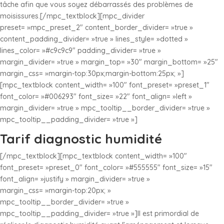
tâche afin que vous soyez débarrassés des problèmes de
moisissures.[/mpc_textblock][mpc_divider
preset= »mpc_preset_2″ content_border_divider= »true »
content_padding_divider= »true » lines_style= »dotted »
lines_color= »#c9c9c9″ padding_divider= »true »
margin_divider= »true » margin_top= »30″ margin_bottom= »25″
margin_css= »margin-top:30px;margin-bottom:25px; »]
[mpc_textblock content_width= »100″ font_preset= »preset_1″
font_color= »#006293″ font_size= »22″ font_align= »left »
margin_divider= »true » mpc_tooltip__border_divider= »true »
mpc_tooltip__padding_divider= »true »]
Tarif diagnostic humidité
[/mpc_textblock][mpc_textblock content_width= »100″
font_preset= »preset_0″ font_color= »#555555″ font_size= »15″
font_align= »justify » margin_divider= »true »
margin_css= »margin-top:20px; »
mpc_tooltip__border_divider= »true »
mpc_tooltip__padding_divider= »true »]Il est primordial de