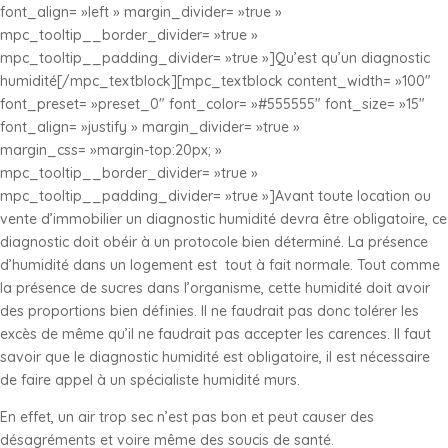
font_align= »left » margin_divider= »true »
mpc_tooltip__border_divider= »true »
mpc_tooltip__padding_divider= »true »]Qu’est qu’un diagnostic
humidité[/mpc_textblock][mpc_textblock content_width= »100″
font_preset= »preset_0″ font_color= »#555555″ font_size= »15″
font_align= »justify » margin_divider= »true »
margin_css= »margin-top:20px; »
mpc_tooltip__border_divider= »true »
mpc_tooltip__padding_divider= »true »]Avant toute location ou
vente d’immobilier un diagnostic humidité devra être obligatoire, ce
diagnostic doit obéir à un protocole bien déterminé. La présence
d’humidité dans un logement est tout à fait normale. Tout comme
la présence de sucres dans l’organisme, cette humidité doit avoir
des proportions bien définies. Il ne faudrait pas donc tolérer les
excès de même qu’il ne faudrait pas accepter les carences. Il faut
savoir que le diagnostic humidité est obligatoire, il est nécessaire
de faire appel à un spécialiste humidité murs.
En effet, un air trop sec n’est pas bon et peut causer des
désagréments et voire même des soucis de santé.