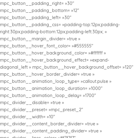
mpc_button__padding_right= »30″
mpc_button__padding_bottom= »12″
mpc_button__padding_left= »30″
mpc_button__padding_css= »padding-top:12px;padding-
right:30px;padding-bottom:12px;padding-left:30px; »
mpc_button__margin_divider= »true »
mpc_button__hover_font_color= »#555555″
mpc_button__hover_background_color= »#ffffff »
mpc_button__hover_background_effect= »expand-
diagonal_left » mpc_button__hover_background_offset= »120″
mpc_button__hover_border_divider= »true »
mpc_button__animation_loop_type= »callout.pulse »
mpc_button__animation_loop_duration= »1000″
mpc_button__animation_loop_delay= »1700″
mpc_divider__disable= »true »
mpc_divider__preset= »mpc_preset_2″
mpc_divider__width= »10″
mpc_divider__content_border_divider= »true »
mpc_divider__content_padding_divider= »true »