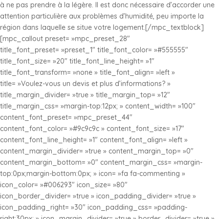
à ne pas prendre à la légère. Il est donc nécessaire d’accorder une
attention particulière aux problèmes d’humidité, peu importe la
région dans laquelle se situe votre logement.[/mpc_textblock]
[mpc_callout preset= »mpc_preset_28″
title_font_preset= »preset_1″ title_font_color= »#555555″
title_font_size= »20″ title_font_line_height= »1″
title_font_transform= »none » title_font_align= »left »
title= »Voulez-vous un devis et plus d’informations? »
title_margin_divider= »true » title_margin_top= »12″
title_margin_css= »margin-top:12px; » content_width= »100″
content_font_preset= »mpc_preset_44″
content_font_color= »#9c9c9c » content_font_size= »17″
content_font_line_height= »1″ content_font_align= »left »
content_margin_divider= »true » content_margin_top= »0″
content_margin_bottom= »0″ content_margin_css= »margin-
top:0px;margin-bottom:0px; » icon= »fa fa-commenting »
icon_color= »#006293″ icon_size= »80″
icon_border_divider= »true » icon_padding_divider= »true »
icon_padding_right= »30″ icon_padding_css= »padding-
right:30px; » icon_margin_divider= »true » border_divider= »true »