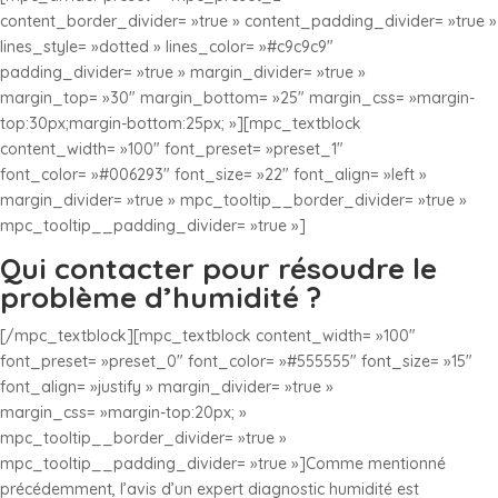
content_border_divider= »true » content_padding_divider= »true »
lines_style= »dotted » lines_color= »#c9c9c9″
padding_divider= »true » margin_divider= »true »
margin_top= »30″ margin_bottom= »25″ margin_css= »margin-
top:30px;margin-bottom:25px; »][mpc_textblock
content_width= »100″ font_preset= »preset_1″
font_color= »#006293″ font_size= »22″ font_align= »left »
margin_divider= »true » mpc_tooltip__border_divider= »true »
mpc_tooltip__padding_divider= »true »]
Qui contacter pour résoudre le
problème d’humidité ?
[/mpc_textblock][mpc_textblock content_width= »100″
font_preset= »preset_0″ font_color= »#555555″ font_size= »15″
font_align= »justify » margin_divider= »true »
margin_css= »margin-top:20px; »
mpc_tooltip__border_divider= »true »
mpc_tooltip__padding_divider= »true »]Comme mentionné
précédemment, l’avis d’un expert diagnostic humidité est