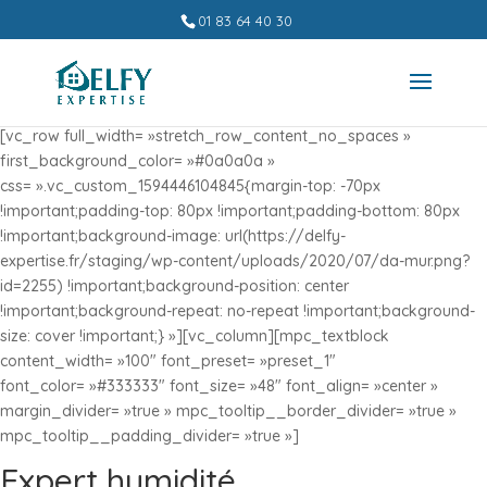
01 83 64 40 30
[vc_row full_width= »stretch_row_content_no_spaces »
first_background_color= »#0a0a0a »
css= ».vc_custom_1594446104845{margin-top: -70px
!important;padding-top: 80px !important;padding-bottom: 80px
!important;background-image: url(https://delfy-
expertise.fr/staging/wp-content/uploads/2020/07/da-mur.png?
id=2255) !important;background-position: center
!important;background-repeat: no-repeat !important;background-
size: cover !important;} »][vc_column][mpc_textblock
content_width= »100″ font_preset= »preset_1″
font_color= »#333333″ font_size= »48″ font_align= »center »
margin_divider= »true » mpc_tooltip__border_divider= »true »
mpc_tooltip__padding_divider= »true »]
Expert humidité