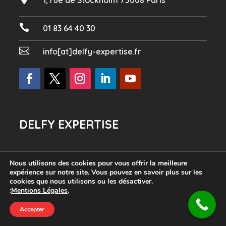
1, rue de Stockholm 75008 Paris

01 83 64 40 30

info[at]delfy-expertise.fr
DELFY EXPERTISE
Nous utilisons des cookies pour vous offrir la meilleure
expérience sur notre site. Vous pouvez en savoir plus sur les
Delfy-Expertise.fr
cookies que nous utilisons ou les désactiver.
:
Mentions Légales
.
Powered by
Google
Devis Gratuit
Accepter