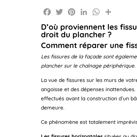
Facebook
Twitter
Pinterest
LinkedIn
Whats
Part
D’où proviennent les fissu
droit du plancher ?
Comment réparer une fiss
Les fissures de la façade sont égalem
plancher sur le chaînage périphérique.
La vue de fissures sur les murs de vot
angoisse et des dépenses inattendues. 
effectués avant la construction d’un bâ
demeure.
Ce phénomène est totalement imprévisi
Les fissures horizontales
situées au dr