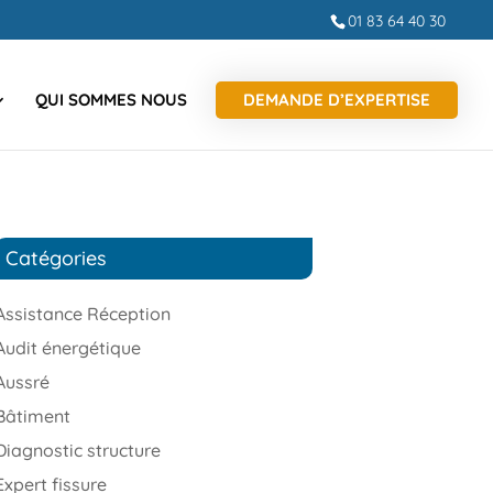
01 83 64 40 30
QUI SOMMES NOUS
DEMANDE D’EXPERTISE
Catégories
Assistance Réception
Audit énergétique
Aussré
Bâtiment
Diagnostic structure
Expert fissure