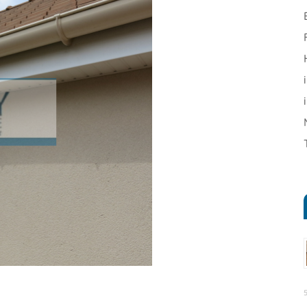
App
ager