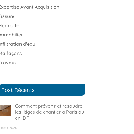
Expertise Avant Acquisition
Fissure
Humidité
immobilier
infiltration d'eau
Malfaçons
Travaux
Post Récents
Comment prévenir et résoudre
les litiges de chantier à Paris ou
en IDF
5 août 2026