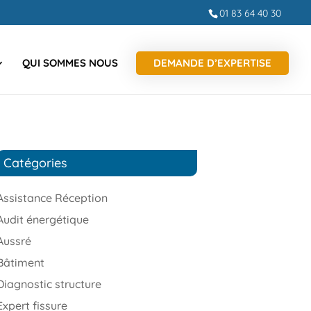
01 83 64 40 30
QUI SOMMES NOUS
DEMANDE D’EXPERTISE
Catégories
Assistance Réception
Audit énergétique
Aussré
Bâtiment
Diagnostic structure
Expert fissure