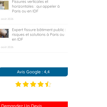
Fissures verticales et
horizontales : qui appeler à
Paris ou en IDF
5 août 2026
Expert fissure bâtiment public :
risques et solutions à Paris ou
en IDF
5 août 2026
Avis Google : 4,4
Demandez Un Devis