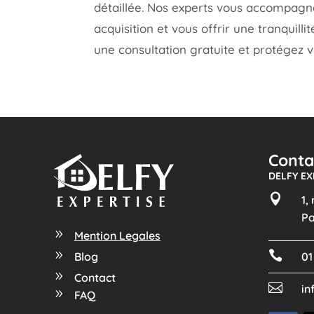
détaillée. Nos experts vous accompagne
acquisition et vous offrir une tranquill
une consultation gratuite et protégez v
Conta
DELFY EX

1,
Pa
9
Mention Legales

9
01
Blog
9
Contact

in
9
FAQ