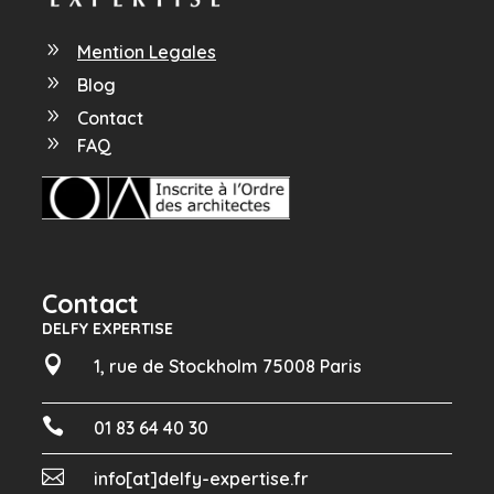
9
Mention Legales
9
Blog
9
Contact
9
FAQ
Contact
DELFY EXPERTISE

1, rue de Stockholm 75008 Paris

01 83 64 40 30

info[at]delfy-expertise.fr