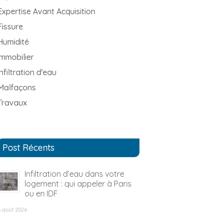
Expertise Avant Acquisition
Fissure
Humidité
immobilier
infiltration d'eau
Malfaçons
Travaux
Post Récents
Infiltration d’eau dans votre
logement : qui appeler à Paris
ou en IDF
6 août 2026