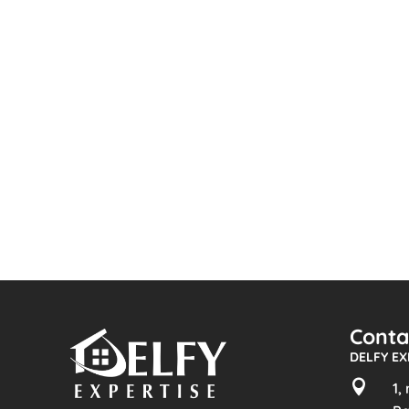
Conta
DELFY EX

1,