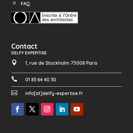
9
FAQ
Contact
DELFY EXPERTISE

1, rue de Stockholm 75008 Paris

01 83 64 40 30

info[at]delfy-expertise.fr